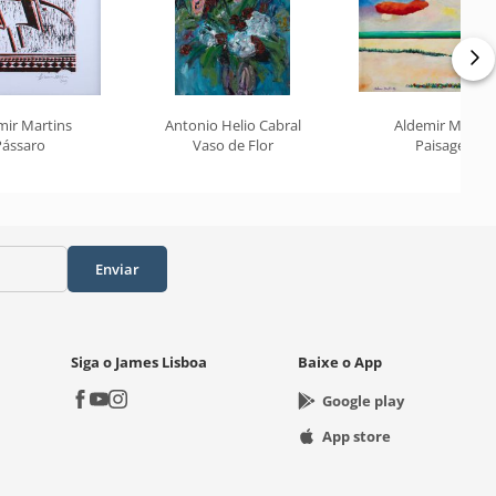
mir Martins
Antonio Helio Cabral
Aldemir Martin
Pássaro
Vaso de Flor
Paisagem
Enviar
Siga o James Lisboa
Baixe o App
Google play
App store