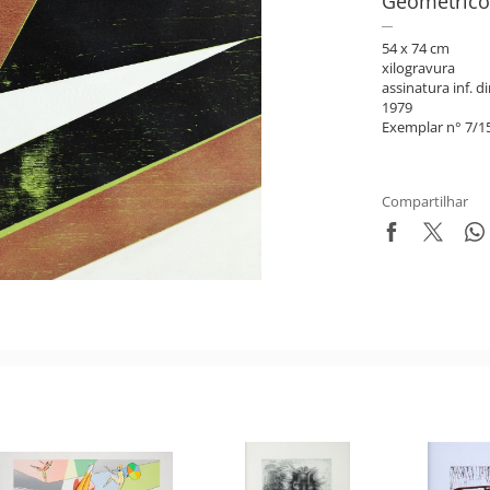
Geométrico
54 x 74 cm
xilogravura
assinatura inf. di
1979
Exemplar n° 7/1
Compartilhar