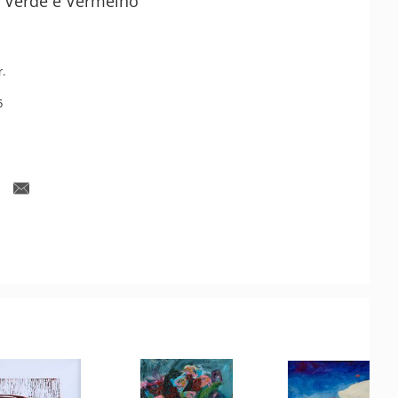
 Verde e Vermelho
r.
5