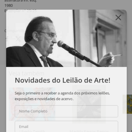
assinatura inf. esq.
1980
Exemplar n° 25/25
Compartilhar
Veja também
Novidades do Leilão de Arte!
Seja o primeiro a receber a agenda dos próximos leilões,
exposições e novidades de acervo.
Nome Completo
Email
Uberto Zamith
Marilda Passos Ramos