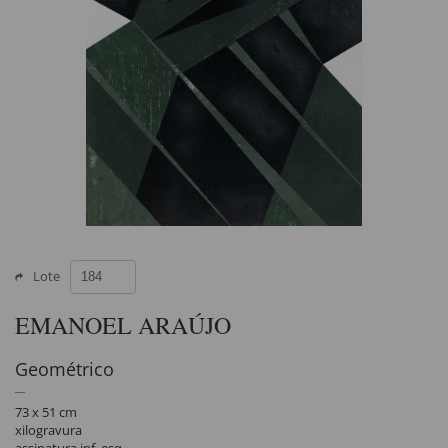
Lote
EMANOEL ARAÚJO
Geométrico
73 x 51 cm
xilogravura