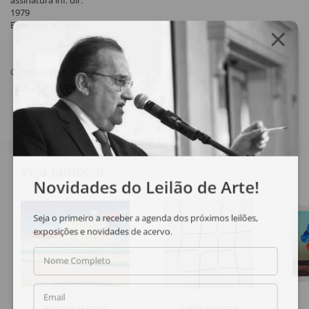
assinatura inf. dir.
1979
Exemplar n° 5/30
Compartilhar
Veja também
Novidades do Leilão de Arte!
Seja o primeiro a receber a agenda dos próximos leilões,
exposições e novidades de acervo.
Nome Completo
Email
Aldemir Martins
Judith Lauand