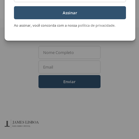
Sem Título
Universo
Assinar
Ao assinar, você concorda com a nossa
política de privacidade
.
Quer receber novidades
do Leilão de Arte?
Nome Completo
Email
Enviar