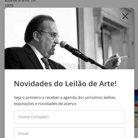
assinatura inf. dir.
1979
Exemplar n° 23/30
Compartilhar
Veja também
Novidades do Leilão de Arte!
Seja o primeiro a receber a agenda dos próximos leilões,
exposições e novidades de acervo.
Nome Completo
Email
Emanoel Araújo
Marilda Passos Ramos