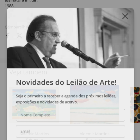
assinatura inf. dir.
1988
Compartilhar
Veja também
Novidades do Leilão de Arte!
Seja o primeiro a receber a agenda dos próximos leilões,
exposições e novidades de acervo.
Nome Completo
Email
Aldemir Martins
Aldemir Martins
Paisagem
Paisagem