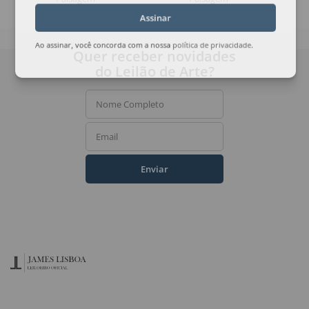
Assinar
Ao assinar, você concorda com a nossa
política de privacidade
.
Quer receber novidades
do Leilão de Arte?
Nome Completo
Email
Enviar