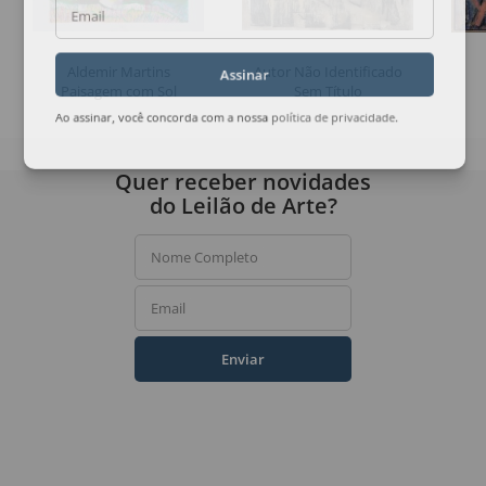
Email
Aldemir Martins
Autor Não Identificado
Assinar
Paisagem com Sol
Sem Título
Ao assinar, você concorda com a nossa
política de privacidade
.
Quer receber novidades
do Leilão de Arte?
Nome Completo
Email
Enviar