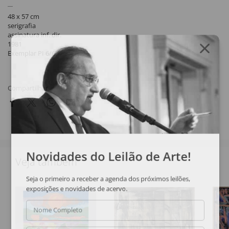
48 x 57 cm
serigrafia
assinatura inf. dir.
1981
Exemplar PI 6/6
Compartilhar
Novidades do Leilão de Arte!
Veja também
Seja o primeiro a receber a agenda dos próximos leilões,
exposições e novidades de acervo.
Nome Completo