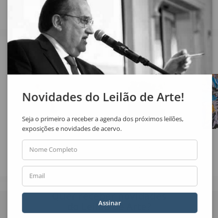
Veja também
Novidades do Leilão de Arte!
Seja o primeiro a receber a agenda dos próximos leilões,
exposições e novidades de acervo.
Marcelo Grassmann
Ely Bueno
Nome Completo
Sem Título
Sem Título
Email
Quer receber novidades
Assinar
do Leilão de Arte?