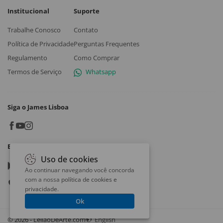
Institucional
Suporte
Trabalhe Conosco
Contato
Política de Privacidade
Perguntas Frequentes
Regulamento
Como Comprar
Termos de Serviço
Whatsapp
Siga o James Lisboa
Baixe o App
Uso de cookies
Google play
Ao continuar navegando você concorda
com a nossa
política de cookies e
App store
privacidade
.
Ok
© 2026 - LeilaoDeArte.com
English