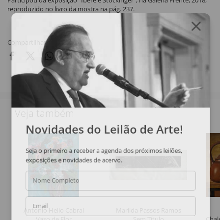
Participou da exposição "Iberê e Stockinger", na Galeria Frente, 2018,
reproduzido no livro da mostra na pág. 237.
Compartilhar
Veja também
Novidades do Leilão de Arte!
Seja o primeiro a receber a agenda dos próximos leilões,
exposições e novidades de acervo.
Nome Completo
Email
Antonio Helio Cabral
Marilda Passos Ramos
Vaso de Flor
Sem Título
Chale