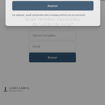
Assinar
Ao assinar, você concorda com a nossa
política de privacidade
.
Quer receber novidades
do Leilão de Arte?
Nome Completo
Email
Enviar