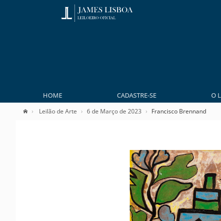
HOME
CADASTRE-SE
O 
Leilão de Arte
6 de Março de 2023
Francisco Brennand