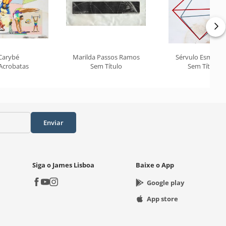
Carybé
Marilda Passos Ramos
Sérvulo Esmeral
Acrobatas
Sem Título
Sem Título
Enviar
Siga o James Lisboa
Baixe o App
Google play
App store