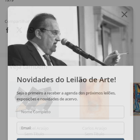
1979
Compartilhar
Veja também
Novidades do Leilão de Arte!
Seja o primeiro a receber a agenda dos próximos leilões,
exposições e novidades de acervo.
Nome Completo
Emanoel Araújo
Carlos Araújo
Email
Sem Título
Sem Título