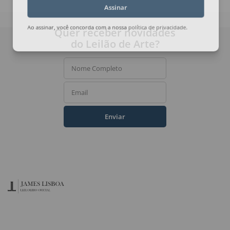
Assinar
Quer receber novidades
Ao assinar, você concorda com a nossa
política de privacidade
.
do Leilão de Arte?
Nome Completo
Email
Enviar