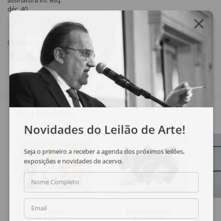
assinatura inf. esq.
déc. 40
Compartilhar
Veja também
Novidades do Leilão de Arte!
Seja o primeiro a receber a agenda dos próximos leilões,
exposições e novidades de acervo.
Nome Completo
Email
Carybé
Emanoel Araújo
Os Acrobatas
Sem Título