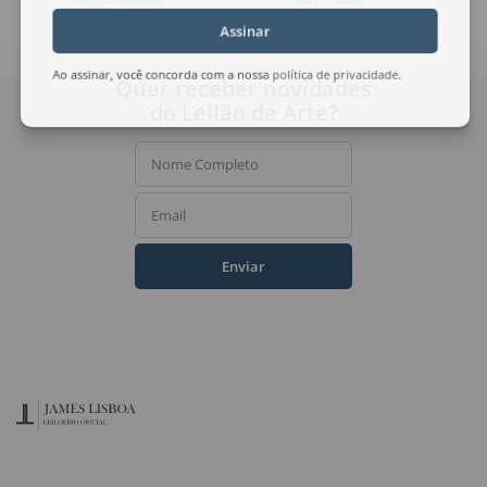
Assinar
Ao assinar, você concorda com a nossa
política de privacidade
.
Quer receber novidades
do Leilão de Arte?
Nome Completo
Email
Enviar