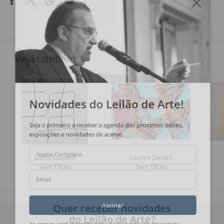
Veja também
Novidades do Leilão de Arte!
Seja o primeiro a receber a agenda dos próximos leilões,
exposições e novidades de acervo.
Nome Completo
Judith Lauand
Uberto Zamith
Sem Título
Sem Título
Email
Quer receber novidades
Assinar
do Leilão de Arte?