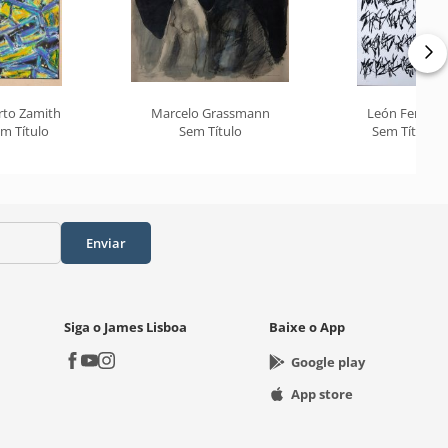
rto Zamith
Marcelo Grassmann
León Ferrari
m Título
Sem Título
Sem Título
Enviar
Siga o James Lisboa
Baixe o App
Google play
App store