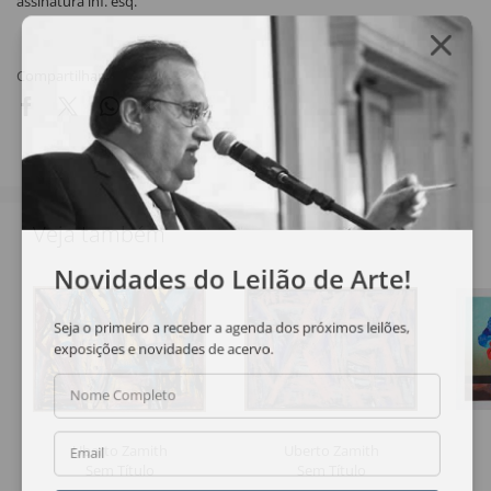
assinatura inf. esq.
Compartilhar
Veja também
Novidades do Leilão de Arte!
Seja o primeiro a receber a agenda dos próximos leilões,
exposições e novidades de acervo.
Nome Completo
Uberto Zamith
Uberto Zamith
Email
Sem Título
Sem Título