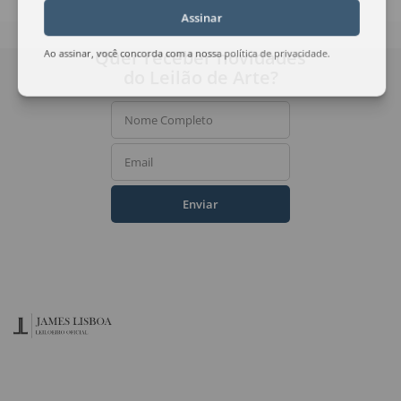
Assinar
Quer receber novidades
Ao assinar, você concorda com a nossa
política de privacidade
.
do Leilão de Arte?
Nome Completo
Email
Enviar