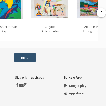
s Gerchman
Carybé
Aldemir Martin
Beijo
Os Acrobatas
Paisagem com S
Enviar
Siga o James Lisboa
Baixe o App
Google play
App store