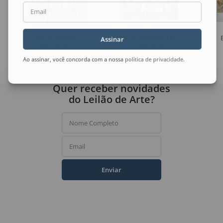
Email
Judith Lauand
Fulvio Pennacchi
Assinar
Sem Título
Sem Título
Ao assinar, você concorda com a nossa
política de privacidade
.
Quer receber novidades
do Leilão de Arte?
Nome Completo
Email
Enviar