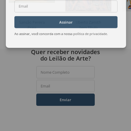
Email
Sansão Pereira
Uberto Zamith
Assinar
Praia
Sem Título
Ao assinar, você concorda com a nossa
política de privacidade
.
Quer receber novidades
do Leilão de Arte?
Nome Completo
Email
Enviar