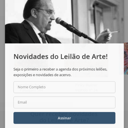
Veja também
Novidades do Leilão de Arte!
Seja o primeiro a receber a agenda dos próximos leilões,
exposições e novidades de acervo.
Ermelindo Nardin
Pinky Wainer
Nome Completo
Paisagem 184
Vestido nº 24
Email
Quer receber novidades
Assinar
do Leilão de Arte?