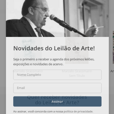
Veja também
Novidades do Leilão de Arte!
Seja o primeiro a receber a agenda dos próximos leilões,
exposições e novidades de acervo.
Marcelo Grassmann
Marcelo Grassmann
An
Nome Completo
Guerreiro
Sem Título
Email
Quer receber novidades
do Leilão de Arte?
Assinar
Ao assinar, você concorda com a nossa
política de privacidade
.