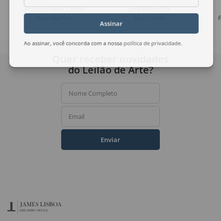
Antonio Helio Cabral
José Mesquita
Vaso de Flor
Sem Título
Assinar
Ao assinar, você concorda com a nossa
política de privacidade
.
Quer receber novidades
do Leilão de Arte?
Nome Completo
Email
Enviar