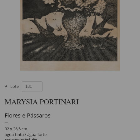
Lote
MARYSIA PORTINARI
Flores e Pássaros
32 x 26,5 cm
água-tinta / água-forte