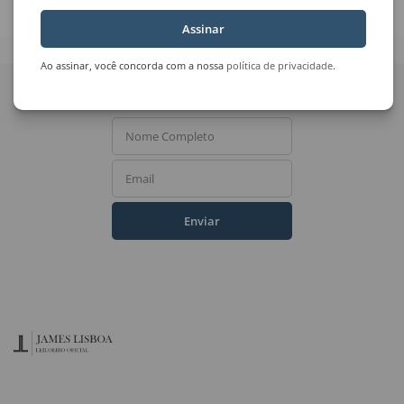
Assinar
Ao assinar, você concorda com a nossa
política de privacidade
.
Quer receber novidades
do Leilão de Arte?
Nome Completo
Email
Enviar