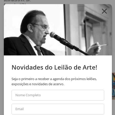
assinatura inf. dir.
Exemplar 4/74
Compartilhar
Veja também
Novidades do Leilão de Arte!
Seja o primeiro a receber a agenda dos próximos leilões,
exposições e novidades de acervo.
Nome Completo
Email
Autor Não Identificado
Ely Bueno
Sem Título
Sem Título