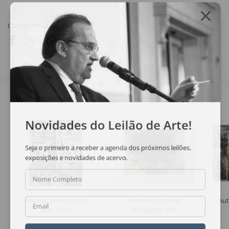
Compartilhar
Veja também
Novidades do Leilão de Arte!
Seja o primeiro a receber a agenda dos próximos leilões,
exposições e novidades de acervo.
Nome Completo
Antonio Helio Cabral
Ermelindo Nardin
Aut
Email
Sem Título
Paisagem 184