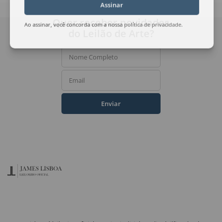
Assinar
Quer receber novidades
Ao assinar, você concorda com a nossa
política de privacidade
.
do Leilão de Arte?
Nome Completo
Email
Enviar