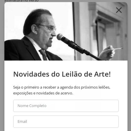
assinatura no verso
Compartilhar
Veja também
Novidades do Leilão de Arte!
Seja o primeiro a receber a agenda dos próximos leilões,
exposições e novidades de acervo.
Nome Completo
Emanoel Araújo
Marcelo Grassmann
Email
Sem Título
Sem Título