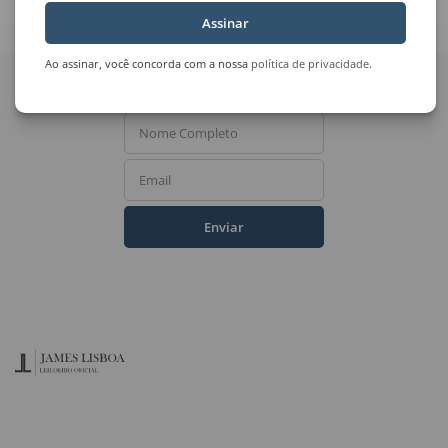
Assinar
Quer receber novidades
Ao assinar, você concorda com a nossa
política de privacidade
.
do Leilão de Arte?
Nome Completo
Email
Enviar