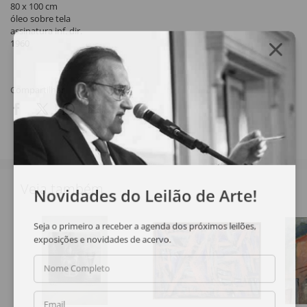
80 x 100 cm
óleo sobre tela
assinatura inf. dir.
1960
Compartilhar
Veja também
Novidades do Leilão de Arte!
Seja o primeiro a receber a agenda dos próximos leilões,
exposições e novidades de acervo.
Nome Completo
Email