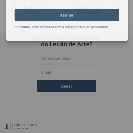
Ely Bueno
Uberto Zamith
Sem Título
Sem Título
Assinar
Ao assinar, você concorda com a nossa
política de privacidade
.
Quer receber novidades
do Leilão de Arte?
Nome Completo
Email
Enviar