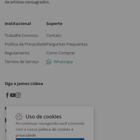
de artistas consagrados.
Institucional
Suporte
Trabalhe Conosco
Contato
Política de Privacidade
Perguntas Frequentes
Regulamento
Como Comprar
Termos de Serviço
Whatsapp
Siga o James Lisboa
Baixe o App
Uso de cookies
Google play
Ao continuar navegando você concorda
com a nossa
política de cookies e
App store
privacidade
.