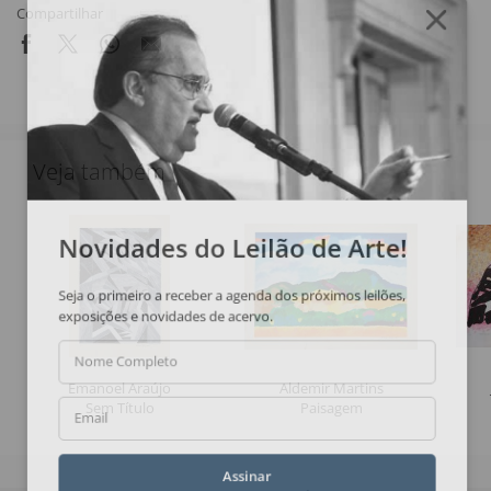
Compartilhar
Veja também
Novidades do Leilão de Arte!
Seja o primeiro a receber a agenda dos próximos leilões,
exposições e novidades de acervo.
Nome Completo
Emanoel Araújo
Aldemir Martins
Sem Título
Paisagem
Email
Assinar