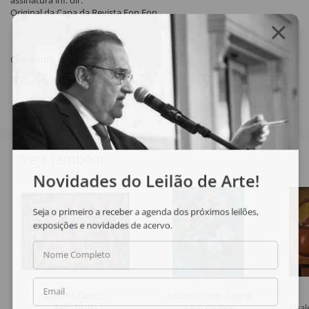
assinatura inf. dir.
Original da Capa da Revista Fon Fon.
Compartilhar
Veja também
Novidades do Leilão de Arte!
Seja o primeiro a receber a agenda dos próximos leilões,
exposições e novidades de acervo.
Nome Completo
Email
Uberto Zamith
Antonio Helio Cabral
Sem Título
Vaso de Flor
Chale