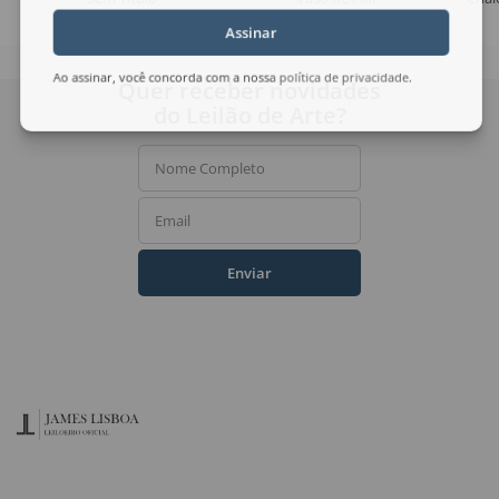
Assinar
Ao assinar, você concorda com a nossa
política de privacidade
.
Quer receber novidades
do Leilão de Arte?
Nome Completo
Email
Enviar