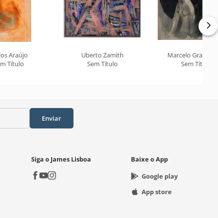
los Araújo
Uberto Zamith
Marcelo Grassm
m Título
Sem Título
Sem Título
Enviar
Siga o James Lisboa
Baixe o App
Google play
App store