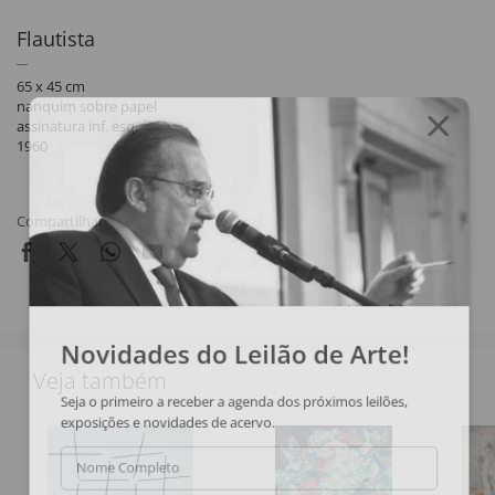
Flautista
65 x 45 cm
nanquim sobre papel
assinatura inf. esq.
1960
Compartilhar
Novidades do Leilão de Arte!
Veja também
Seja o primeiro a receber a agenda dos próximos leilões,
exposições e novidades de acervo.
Nome Completo