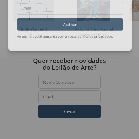
Email
Assinar
Judith Lauand
Antonio Helio Cabral
Sem Título
Vaso de Flores
Ao assinar, você concorda com a nossa
política de privacidade
.
Quer receber novidades
do Leilão de Arte?
Nome Completo
Email
Enviar