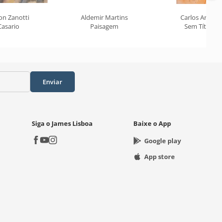
on Zanotti
Aldemir Martins
Carlos Araújo
Casario
Paisagem
Sem Título
Enviar
Siga o James Lisboa
Baixe o App
Google play
App store