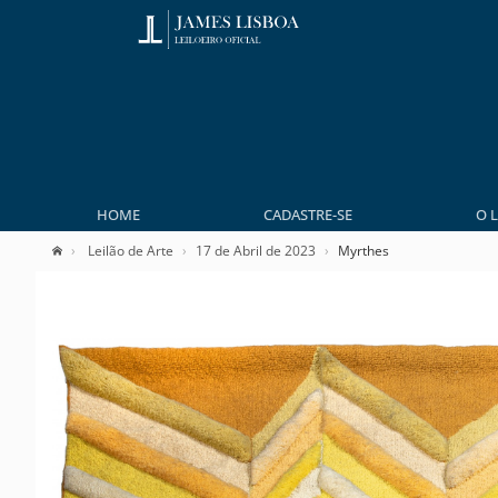
HOME
CADASTRE-SE
O 
Leilão de Arte
17 de Abril de 2023
Myrthes