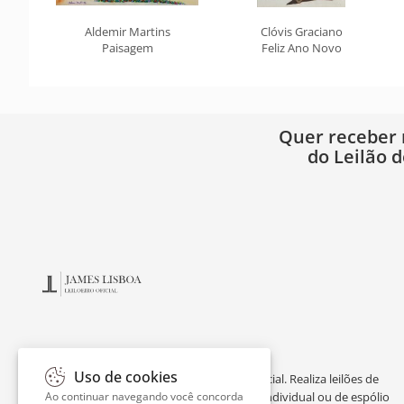
Aldemir Martins
Clóvis Graciano
Paisagem
Feliz Ano Novo
Quer receber
do Leilão d
Uso de cookies
James Lisboa é leiloeiro oficial e perito judicial. Realiza leilões de
Ao continuar navegando você concorda
obras de arte online, avaliação de acervo individual ou de espólio