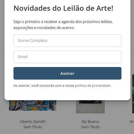
Novidades do Leilão de Arte!
Compartilhar
Seja o primeiro a receber a agenda dos próximos leilões,
exposições e novidades de acervo.
Nome Completo
Email
Veja também
Assinar
Ao assinar, você concorda com a nossa
política de privacidade
.
Uberto Zamith
Ely Bueno
An
Sem Título
Sem Título