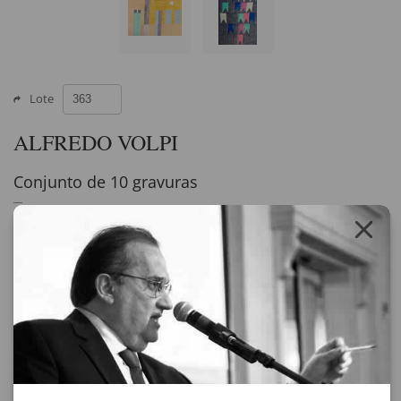
Lote
ALFREDO VOLPI
Conjunto de 10 gravuras
gravura
assinado
Sem Título - 48 x 66 cm - Exemplar 6/10
Bandeirinhas - 66 x 48 cm - Exemplar PA
Bandeirinhas - 71 x 48 cm - Exemplar PA
Fachada - 72,5 x 50 cm - Exemplar PA
Ogiva - 100 x 70 cm
Fachada - 66 x 96,5 cm - Exemplar 93/150
Madona com Menino - 101 x 69,5 cm - Exemplar PA
Fachada com Bandeirinha e Escudo - 66 x 48 cm
Fachada com Bandeirinha - 50 x 67 cm - Exemplar PA
Bandeirinhas - 51 x 36,5 cm - Exemplar PA