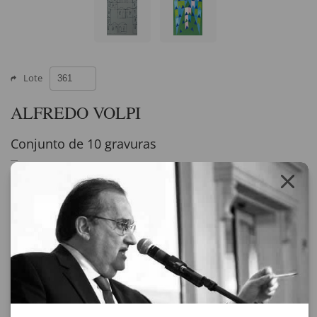
Lote
ALFREDO VOLPI
Conjunto de 10 gravuras
gravura
assinado
Ogiva - 65 x 50 cm - Exemplar 4/10 PA
Fachada - 81 x 59,5 cm - Exemplar PA
Bandeirinhas - 70 x 50 cm - Exemplar PA
Fachada com Bandeirinha e Escudo - 66 x 48 cm - Exemplar PA
Fachada com Bandeirinha - 50 x 67 cm - Exemplar PA
Sem Título - 48 x 66 cm - Exemplar 10/10 PA
Bandeirinhas - 66 x 48 cm - Exemplar PA
Bandeirinhas - 71 x 48 cm - Exemplar PA
Fachada - 72,5 x 50 cm
Ogiva - 100 x 70 cm - Exemplar PA