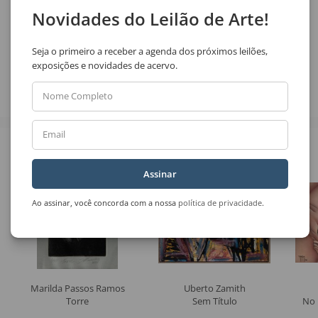
Novidades do Leilão de Arte!
Compartilhar
Seja o primeiro a receber a agenda dos próximos leilões,
exposições e novidades de acervo.
Nome Completo
Email
Veja também
Assinar
Ao assinar, você concorda com a nossa
política de privacidade
.
Marilda Passos Ramos
Uberto Zamith
Torre
Sem Título
No 