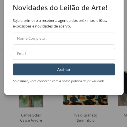
Novidades do Leilão de Arte!
Compartilhar
Seja o primeiro a receber a agenda dos próximos leilões,
exposições e novidades de acervo.
Nome Completo
Email
Veja também
Assinar
Ao assinar, você concorda com a nossa
política de privacidade
.
Carlos Scliar
Ivald Granato
M
Cais e Árvore
Sem Título