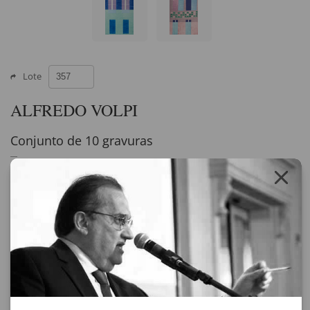
Lote
ALFREDO VOLPI
Conjunto de 10 gravuras
gravura
assinado
Bandeirinhas e Mastro - 48 x 66,5 cm - Exemplar P.A
Bandeirinhas - 65 x 50 cm - Exemplar H.C 2/10
Bandeirinhas e Mastro - 50 x 70 cm - Exemplar P.A 2/10
Fachada com Bandeirinha - 70 x 50 cm
Ogiva - 75 x 50 cm - Exemplar P.A
Vela e Mastros - 48 x 66 cm - Exemplar P.A
Menina com Laço - 76 x 54 cm - Exemplar P.A
Fachada com Bandeirinha - 80 x 60 cm - Exemplar 128/130
Fachada - 81 x 59 cm - Exemplar P.A
Fachada com Bandeirinhas - 80,5 x 58 cm - Exemplar P.A