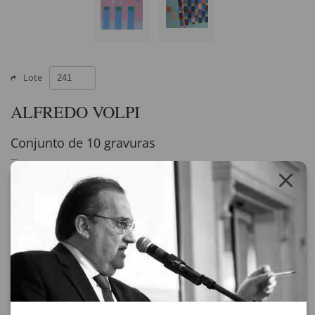
Lote
ALFREDO VOLPI
Conjunto de 10 gravuras
gravura
assinado
Bandeirinhas - 100 x 70 cm - Exemplar 197/200
Bandeirinhas e Mastro - 70 x 100,5 cm - Exemplar 177/200
Ogiva - 80 x 59 cm - Exemplar P.A VII/XXX
Bandeirinhas com Mastro - 47 x 70,5 cm - Exemplar 13/200
Fachada - 80,5 x 58,5 cm - Exemplar 38/200
Mastros e Flâmulas ao Vento - 96,5 x 66 cm - Exemplar 119/150
Composição Concreta - 73 x 69,5 cm - Exemplar 142/200
Bandeirinhas - 80,5 x 57 cm - Exemplar 30/200
Fachada com Bandeirinhas - 48 x 66,5 cm - Exemplar P.A 14/27
Bandeirinhas com Mastro - 48,5 x 66 cm - Exemplar P.A