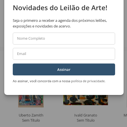
Novidades do Leilão de Arte!
Compartilhar
Seja o primeiro a receber a agenda dos próximos leilões,
exposições e novidades de acervo.
Nome Completo
Email
Veja também
Assinar
Ao assinar, você concorda com a nossa
política de privacidade
.
Uberto Zamith
Ivald Granato
M
Sem Título
Sem Título