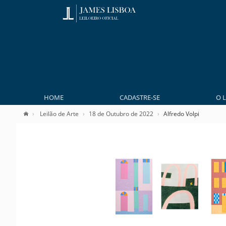
HOME
CADASTRE-SE
O 
Leilão de Arte
18 de Outubro de 2022
Alfredo Volpi