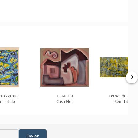
rto Zamith
H. Motta
Fernando Arauj
m Título
Casa Flor
Sem Título
Enviar