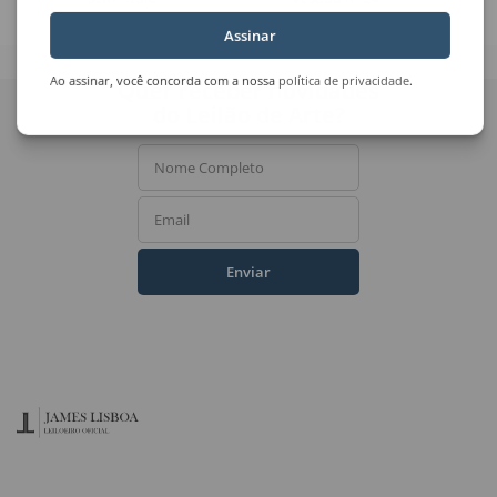
Assinar
Ao assinar, você concorda com a nossa
política de privacidade
.
Quer receber novidades
do Leilão de Arte?
Nome Completo
Email
Enviar