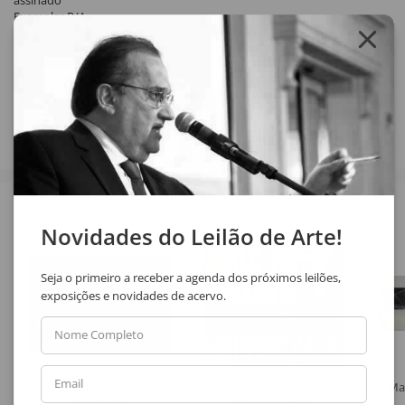
assinado
Exemplar P/A
Compartilhar
Veja também
Novidades do Leilão de Arte!
Seja o primeiro a receber a agenda dos próximos leilões,
exposições e novidades de acervo.
Nome Completo
Email
Uberto Zamith
Pinky Wainer
Ma
Sem Título
Vestido nº 24