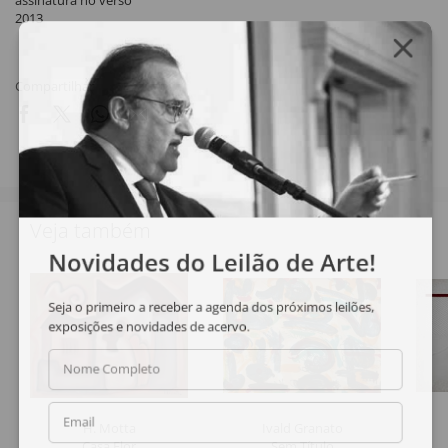
assinatura no verso
2013
Compartilhar
Veja também
Novidades do Leilão de Arte!
Seja o primeiro a receber a agenda dos próximos leilões,
exposições e novidades de acervo.
Nome Completo
Email
H. Motta
Ivald Granato
Casa Flor
Sem Título