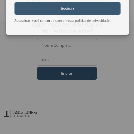
Assinar
Ao assinar, você concorda com a nossa
política de privacidade
.
Quer receber novidades
do Leilão de Arte?
Nome Completo
Email
Enviar