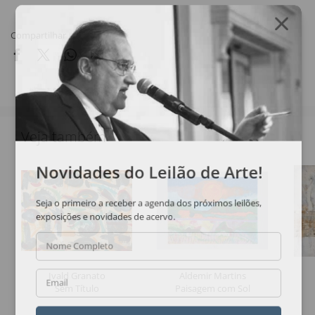
Compartilhar
Veja também
Novidades do Leilão de Arte!
Seja o primeiro a receber a agenda dos próximos leilões,
exposições e novidades de acervo.
Nome Completo
Ivald Granato
Aldemir Martins
Email
Sem Título
Paisagem com Sol