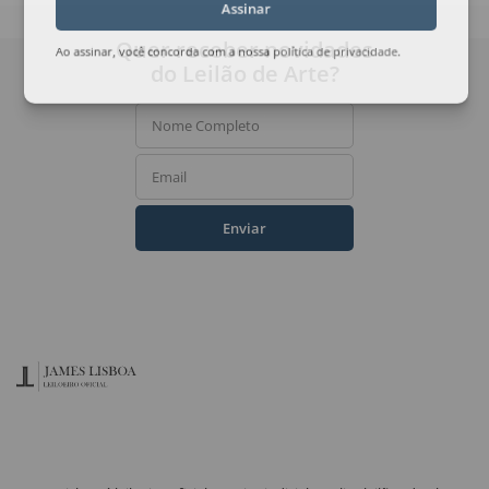
Assinar
Quer receber novidades
Ao assinar, você concorda com a nossa
política de privacidade
.
do Leilão de Arte?
Nome Completo
Email
Enviar