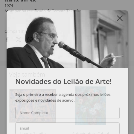
assinatura inf. esq.
1974
Acompanha certificado de Tamara Takaoka.
Compartilhar
Veja também
Novidades do Leilão de Arte!
Seja o primeiro a receber a agenda dos próximos leilões,
exposições e novidades de acervo.
Nome Completo
Email
Uberto Zamith
Antonio Helio Cabral