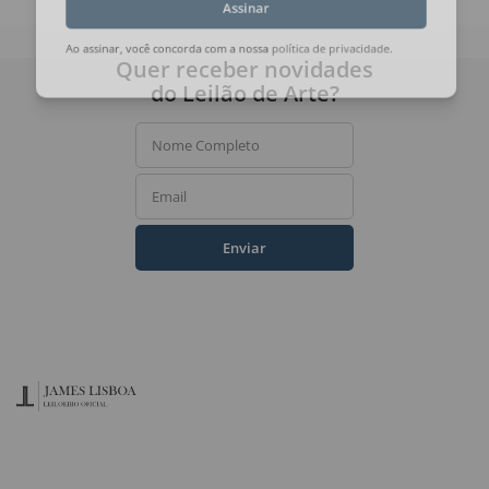
Assinar
Quer receber novidades
Ao assinar, você concorda com a nossa
política de privacidade
.
do Leilão de Arte?
Nome Completo
Email
Enviar