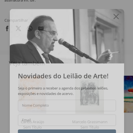
assinatura inf. dir.
Compartilhar
Veja também
Novidades do Leilão de Arte!
Seja o primeiro a receber a agenda dos próximos leilões,
exposições e novidades de acervo.
Nome Completo
Carlos Araújo
Marcelo Grassmann
Email
Sem Título
Sem Título