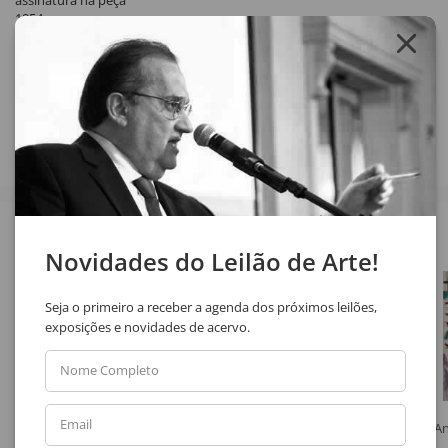
assinatura na peça
1954
Compartilhar
Veja também
Novidades do Leilão de Arte!
Seja o primeiro a receber a agenda dos próximos leilões,
exposições e novidades de acervo.
Nome Completo
Email
Fernando Araujo
Marcelo Grassmann
An
A Primeira Hora do Dia por Jacob
Sem Título