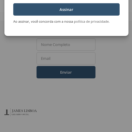
Assinar
Ao assinar, você concorda com a nossa
política de privacidade
.
Quer receber novidades
do Leilão de Arte?
Nome Completo
Email
Enviar