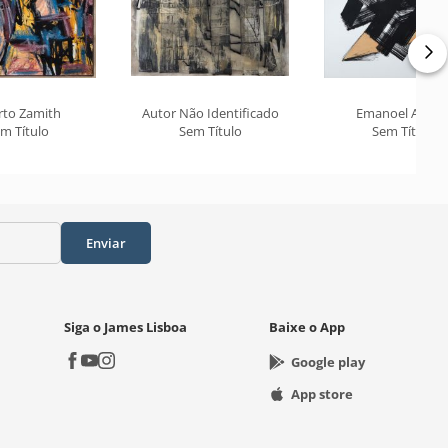
rto Zamith
Autor Não Identificado
Emanoel Araúj
m Título
Sem Título
Sem Título
Enviar
Siga o James Lisboa
Baixe o App
Google play
App store