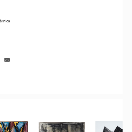
râmica