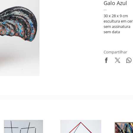
Galo Azul
30 x 28 x 9 cm
escultura em ce
sem assinatura
sem data
Compartilhar