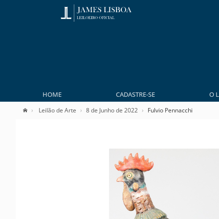
HOME
CADASTRE-SE
O 
Leilão de Arte
8 de Junho de 2022
Fulvio Pennacchi