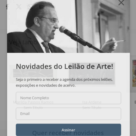
Veja também
Novidades do Leilão de Arte!
Seja o primeiro a receber a agenda dos próximos leilões,
exposições e novidades de acervo.
Nome Completo
Marilda Passos Ramos
Isa Ardene
Sem Título
Sem Título
Email
Quer receber novidades
Assinar