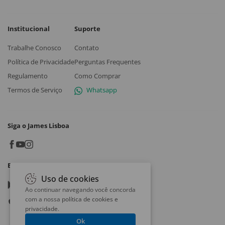
Institucional
Suporte
Trabalhe Conosco
Contato
Política de Privacidade
Perguntas Frequentes
Regulamento
Como Comprar
Termos de Serviço
Whatsapp
Siga o James Lisboa
Baixe o App
Uso de cookies
Google play
Ao continuar navegando você concorda
com a nossa
política de cookies e
App store
privacidade
.
Ok