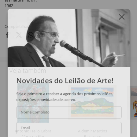
assinatura inf. dir.
1962
Compartilhar
Veja também
Novidades do Leilão de Arte!
Seja o primeiro a receber a agenda dos próximos leilões,
exposições e novidades de acervo.
Nome Completo
Email
Antonio Helio Cabral
Aldemir Martins
Vaso de Flor
Paisagem