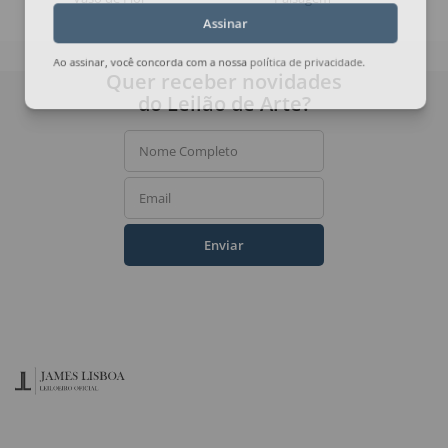
Assinar
Ao assinar, você concorda com a nossa
política de privacidade
.
Quer receber novidades
do Leilão de Arte?
Nome Completo
Email
Enviar