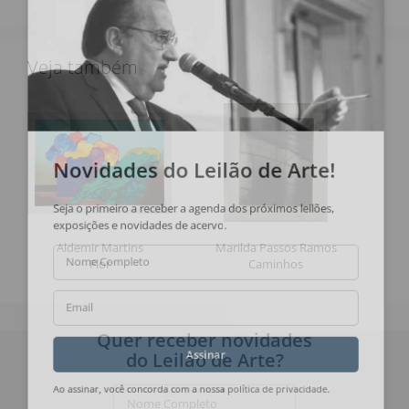
Veja também
Novidades do Leilão de Arte!
Seja o primeiro a receber a agenda dos próximos leilões,
exposições e novidades de acervo.
Aldemir Martins
Marilda Passos Ramos
Flor
Caminhos
Nome Completo
Email
Quer receber novidades
do Leilão de Arte?
Assinar
Nome Completo
Ao assinar, você concorda com a nossa
política de privacidade
.