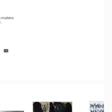
e madeira
r.