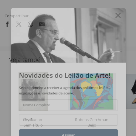
Compartilhar
Veja também
Novidades do Leilão de Arte!
Seja o primeiro a receber a agenda dos próximos leilões,
exposições e novidades de acervo.
Nome Completo
Ely Bueno
Rubens Gerchman
Email
Sem Título
Beijo