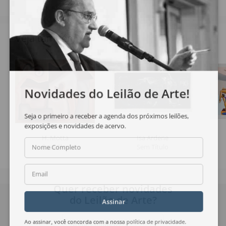
Veja também
Novidades do Leilão de Arte!
Seja o primeiro a receber a agenda dos próximos leilões,
exposições e novidades de acervo.
H. Motta
Isa Ardene
Casa Flor
Sem Título
Nome Completo
Email
Quer receber novidades
do Leilão de Arte?
Assinar
Nome Completo
Ao assinar, você concorda com a nossa
política de privacidade
.