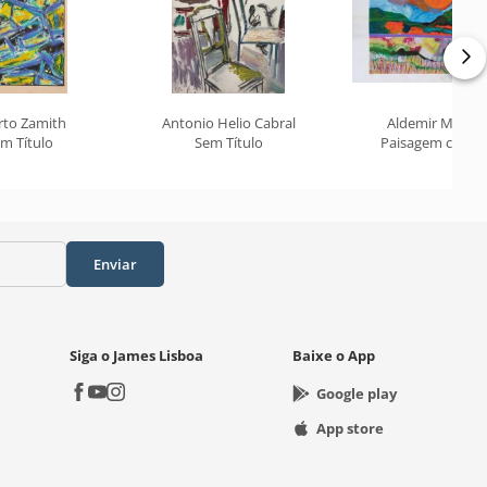
rto Zamith
Antonio Helio Cabral
Aldemir Martin
m Título
Sem Título
Paisagem com S
Enviar
Siga o James Lisboa
Baixe o App
Google play
App store