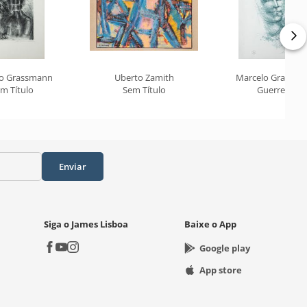
o Grassmann
Uberto Zamith
Marcelo Grassm
m Título
Sem Título
Guerreiro
Enviar
Siga o James Lisboa
Baixe o App
Google play
App store