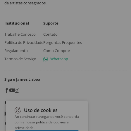
de artistas consagrados.
Institucional
Suporte
Trabalhe Conosco
Contato
Política de Privacidade
Perguntas Frequentes
Regulamento
Como Comprar
Termos de Serviço
Whatsapp
Siga o James Lisboa
Baixe o App
Uso de cookies
Google play
Ao continuar navegando você concorda
com a nossa
política de cookies e
App store
privacidade
.