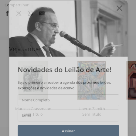
Compartilhar
Veja também
Novidades do Leilão de Arte!
Seja o primeiro a receber a agenda dos próximos leilões,
exposições e novidades de acervo.
Nome Completo
Marcelo Grassmann
Uberto Zamith
Sem Título
Sem Título
Email
Assinar